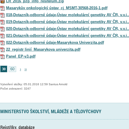
LR_2016_pzp_info_resitelum.zip
Masarykův onkologický ústav_cj_MSMT-30568-2016-1.pdf
018-Dotazník-odborné údaje-Ústav molekulární genetiky AV ČR, v.v.i.
019-Dotazník-odborné údaje-Ústav molekulární genetiky AV ČR, v.v.i.
020-Dotazník-odborné údaje-Ústav molekulární genetiky AV ČR, v.v.i.
021-Dotazník-odborné údaje-Ústav molekulární genetiky AV ČR, v.v.i.
022-Dotazník-odborné údaje-Masarykova Univerzita.pdf
22_registr linií_Masarykova univerzita.pdf
Panel_EP-v3.pdf
30
60
›
››
Vytvoření složky: 05.01.2016 12:59 Santus Arnold
Počet zobrazení: 3247
MINISTERSTVO ŠKOLSTVÍ, MLÁDEŽE A TĚLOVÝCHOVY
Rejstříky, databáze