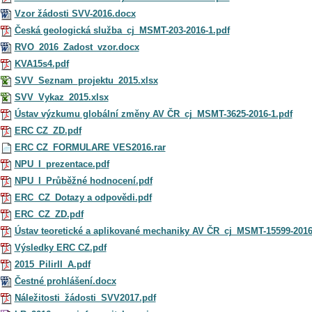
Vzor žádosti SVV-2016.docx
Česká geologická služba_cj_MSMT-203-2016-1.pdf
RVO_2016_Zadost_vzor.docx
KVA15s4.pdf
SVV_Seznam_projektu_2015.xlsx
SVV_Vykaz_2015.xlsx
Ústav výzkumu globální změny AV ČR_cj_MSMT-3625-2016-1.pdf
ERC CZ_ZD.pdf
ERC CZ_FORMULARE VES2016.rar
NPU_I_prezentace.pdf
NPU_I_Průběžné hodnocení.pdf
ERC_CZ_Dotazy a odpovědi.pdf
ERC_CZ_ZD.pdf
Ústav teoretické a aplikované mechaniky AV ČR_cj_MSMT-15599-2016
Výsledky ERC CZ.pdf
2015_PilirII_A.pdf
Čestné prohlášení.docx
Náležitosti_žádosti_SVV2017.pdf