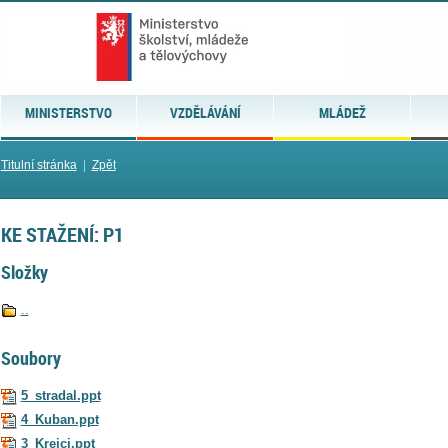
MINISTERSTVO
VZDĚLÁVÁNÍ
MLÁDEŽ
Titulní stránka
|
Zpět
KE STAŽENÍ: P1
Složky
..
Soubory
5_stradal.ppt
4_Kuban.ppt
3_Krejci.ppt