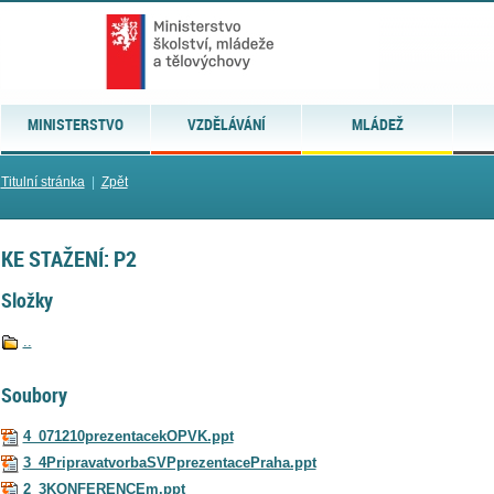
MINISTERSTVO
VZDĚLÁVÁNÍ
MLÁDEŽ
Titulní stránka
|
Zpět
KE STAŽENÍ: P2
Složky
..
Soubory
4_071210prezentacekOPVK.ppt
3_4PripravatvorbaSVPprezentacePraha.ppt
2_3KONFERENCEm.ppt