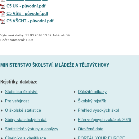
C5 UK - původní.pdf
C5 VŠE - původní.pdf
C5 VŠCHT - původní.pdf
Vytvoření složky: 21.03.2016 13:39 Johánek Jiří
Počet zobrazení: 1206
MINISTERSTVO ŠKOLSTVÍ, MLÁDEŽE A TĚLOVÝCHOVY
Rejstříky, databáze
Statistika školství
Důležité odkazy
Pro veřejnost
Školský rejstřík
O školské statistice
Přehled vysokých škol
Sběry statistických dat
Plán veřejných zakázek 2026
Statistické výstupy a analýzy
Otevřená data
Číselníky a klasifikace
PORTÁL YOUR EUROPE