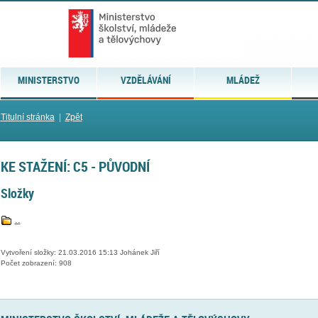
MINISTERSTVO
VZDĚLÁVÁNÍ
MLÁDEŽ
Titulní stránka
|
Zpět
KE STAŽENÍ: C5 - PŮVODNÍ
Složky
..
Vytvoření složky: 21.03.2016 15:13 Johánek Jiří
Počet zobrazení: 908