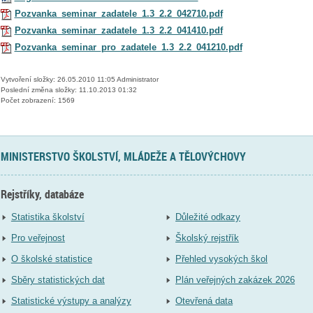
Pozvanka_seminar_zadatele_1.3_2.2_042710.pdf
Pozvanka_seminar_zadatele_1.3_2.2_041410.pdf
Pozvanka_seminar_pro_zadatele_1.3_2.2_041210.pdf
Vytvoření složky: 26.05.2010 11:05 Administrator
Poslední změna složky: 11.10.2013 01:32
Počet zobrazení: 1569
MINISTERSTVO ŠKOLSTVÍ, MLÁDEŽE A TĚLOVÝCHOVY
Rejstříky, databáze
Statistika školství
Důležité odkazy
Pro veřejnost
Školský rejstřík
O školské statistice
Přehled vysokých škol
Sběry statistických dat
Plán veřejných zakázek 2026
Statistické výstupy a analýzy
Otevřená data