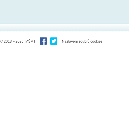
© 2013 – 2026 MŠMT
Nastavení soubrů cookies