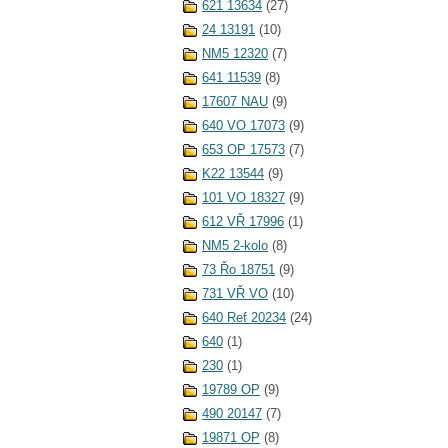
621 13634
(27)
24 13191
(10)
NM5 12320
(7)
641 11539
(8)
17607 NAU
(9)
640 VO 17073
(9)
653 OP 17573
(7)
K22 13544
(9)
101 VO 18327
(9)
612 VŘ 17996
(1)
NM5 2-kolo
(8)
73 Řo 18751
(9)
731 VŘ VO
(10)
640 Ref 20234
(24)
640
(1)
230
(1)
19789 OP
(9)
490 20147
(7)
19871 OP
(8)