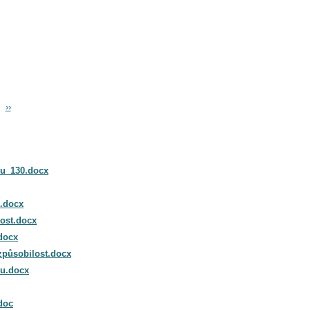
››
ru_130.docx
i.docx
ost.docx
docx
způsobilost.docx
ru.docx
doc