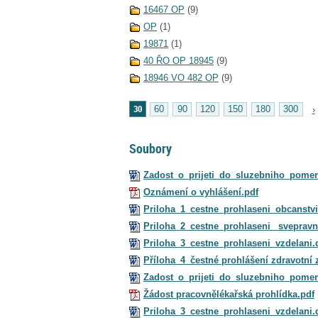
16467 OP
(9)
OP
(1)
19871
(1)
40 ŘO OP 18945
(9)
18946 VO 482 OP
(9)
30
60
90
120
150
180
300
›
Soubory
Zadost_o_prijeti_do_sluzebniho_pome
Oznámení o vyhlášení.pdf
Priloha_1_cestne_prohlaseni_obcanstv
Priloha_2_cestne_prohlaseni_ svepravn
Priloha_3_cestne_prohlaseni_vzdelani.
Příloha_4_čestné prohlášení zdravotní 
Zadost_o_prijeti_do_sluzebniho_pome
Žádost pracovnělékařská prohlídka.pdf
Priloha_3_cestne_prohlaseni_vzdelani.