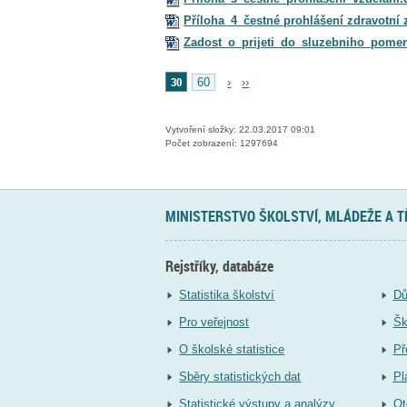
Příloha_4_čestné prohlášení zdravotní 
Zadost_o_prijeti_do_sluzebniho_pome
30
60
›
››
Vytvoření složky: 22.03.2017 09:01
Počet zobrazení: 1297694
MINISTERSTVO ŠKOLSTVÍ, MLÁDEŽE A 
Rejstříky, databáze
Statistika školství
Dů
Pro veřejnost
Šk
O školské statistice
Př
Sběry statistických dat
Pl
Statistické výstupy a analýzy
Ot