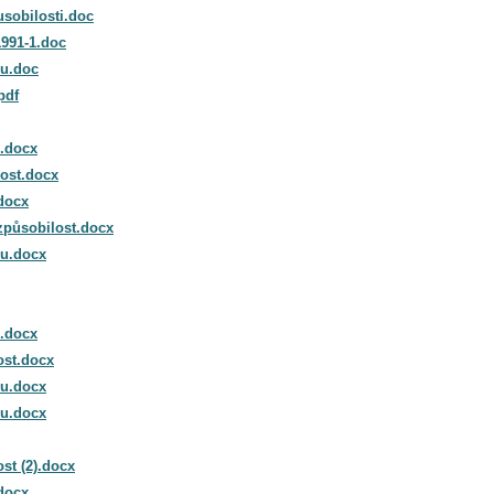
sobilosti.doc
1991-1.doc
ru.doc
pdf
i.docx
ost.docx
docx
způsobilost.docx
ru.docx
i.docx
ost.docx
ru.docx
ru.docx
st (2).docx
docx