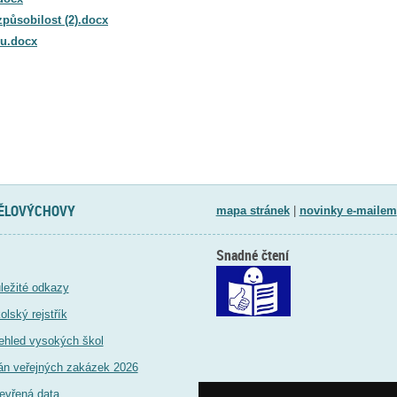
způsobilost (2).docx
ru.docx
TĚLOVÝCHOVY
mapa stránek
|
novinky e-mailem
Snadné čtení
ležité odkazy
olský rejstřík
ehled vysokých škol
án veřejných zakázek 2026
evřená data