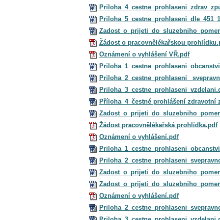
Priloha_4_cestne_prohlaseni_zdrav_zpu
Priloha_5_cestne_prohlaseni_dle_451_
Zadost_o_prijeti_do_sluzebniho_pome
Žádost o pracovnělékařskou prohlídku.
Oznámení o vyhlášení VŘ.pdf
Priloha_1_cestne_prohlaseni_obcanstv
Priloha_2_cestne_prohlaseni_ svepravn
Priloha_3_cestne_prohlaseni_vzdelani.
Příloha_4_čestné prohlášení zdravotní 
Zadost_o_prijeti_do_sluzebniho_pome
Žádost pracovnělékařská prohlídka.pdf
Oznámení o vyhlášení.pdf
Priloha_1_cestne_prohlaseni_obcanstv
Priloha_2_cestne_prohlaseni_svepravn
Zadost_o_prijeti_do_sluzebniho_pome
Zadost_o_prijeti_do_sluzebniho_pome
Oznámení o vyhlášení.pdf
Priloha_2_cestne_prohlaseni_svepravno
Priloha_3_cestne_prohlaseni_vzdelani.