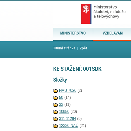
MINISTERSTVO
VZDĚLÁVÁNÍ
Titulní stránka
|
Zpět
KE STAŽENÍ: 001SDK
Složky
NAU 7020
(2)
50
(14)
33
(11)
10950
(20)
311 11284
(9)
12330 NAÚ
(21)