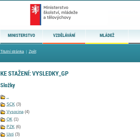
MINISTERSTVO
VZDĚLÁVÁNÍ
MLÁDEŽ
Titulní stránka
|
Zpět
KE STAŽENÍ: VYSLEDKY_GP
Složky
..
SCK
(3)
Vysocina
(4)
OK
(1)
PZK
(6)
Usti
(3)