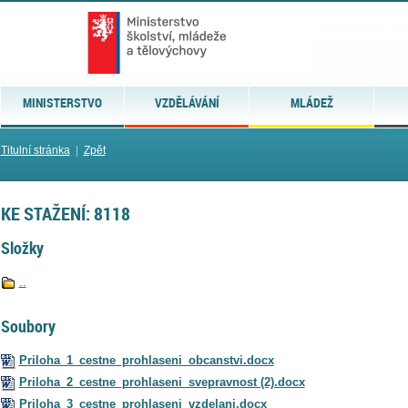
MINISTERSTVO
VZDĚLÁVÁNÍ
MLÁDEŽ
Titulní stránka
|
Zpět
KE STAŽENÍ: 8118
Složky
..
Soubory
Priloha_1_cestne_prohlaseni_obcanstvi.docx
Priloha_2_cestne_prohlaseni_svepravnost (2).docx
Priloha_3_cestne_prohlaseni_vzdelani.docx