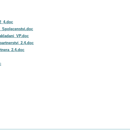
2_4.doc
_Spolecenstvi.doc
akladani_VP.doc
artnerstvi_2.4.doc
tnera_2.4.doc
c