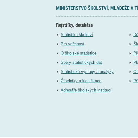
MINISTERSTVO ŠKOLSTVÍ, MLÁDEŽE A 
Rejstříky, databáze
Statistika školství
Dů
Pro veřejnost
Šk
O školské statistice
Př
Sběry statistických dat
Pl
Statistické výstupy a analýzy
Ot
Číselníky a klasifikace
P
Adresáře školských institucí