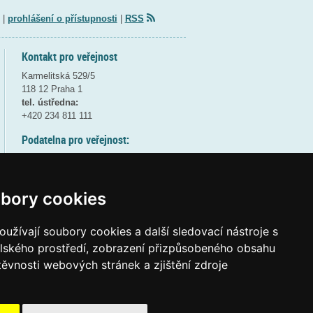
|
prohlášení o přístupnosti
|
RSS
Kontakt pro veřejnost
Karmelitská 529/5
118 12 Praha 1
tel. ústředna:
+420 234 811 111
Podatelna pro veřejnost:
pondělí a středa - 7:30-17:00
úterý a čtvrtek - 7:30-15:30
pátek - 7:30-14:00
bory cookies
8:30 - 9:30 - bezpečnostní přestávka
(více informací
ZDE
)
užívají soubory cookies a další sledovací nástroje s
elského prostředí, zobrazení přizpůsobeného obsahu
Elektronická podatelna:
těvnosti webových stránek a zjištění zdroje
posta@msmt
gov
cz
ID datové schránky:
vidaawt