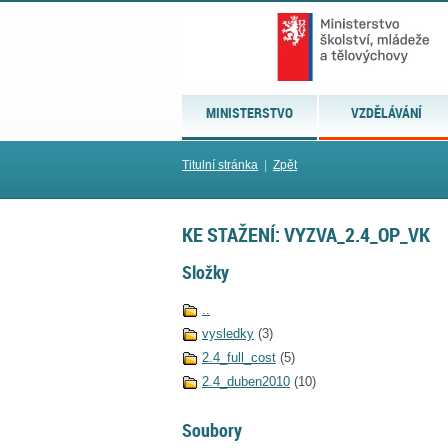
MINISTERSTVO
VZDĚLÁVÁNÍ
Titulní stránka
|
Zpět
KE STAŽENÍ: VYZVA_2.4_OP_VK
Složky
..
vysledky
(3)
2.4_full_cost
(5)
2.4_duben2010
(10)
Soubory