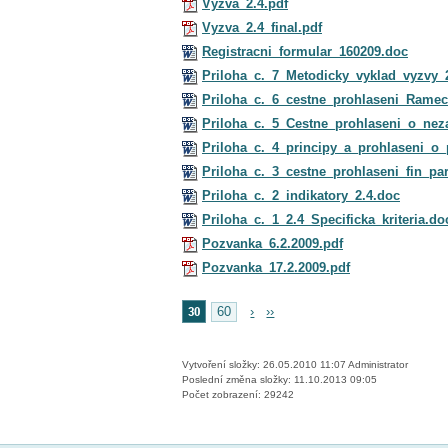
Vyzva_2.4.pdf
Vyzva_2.4_final.pdf
Registracni_formular_160209.doc
Priloha_c._7_Metodicky_vyklad_vyzvy_
Priloha_c._6_cestne_prohlaseni_Ramec
Priloha_c._5_Cestne_prohlaseni_o_nez
Priloha_c._4_principy_a_prohlaseni_o_p
Priloha_c._3_cestne_prohlaseni_fin_par
Priloha_c._2_indikatory_2.4.doc
Priloha_c._1_2.4_Specificka_kriteria.do
Pozvanka_6.2.2009.pdf
Pozvanka_17.2.2009.pdf
30
60
›
››
Vytvoření složky: 26.05.2010 11:07 Administrator
Poslední změna složky: 11.10.2013 09:05
Počet zobrazení: 29242