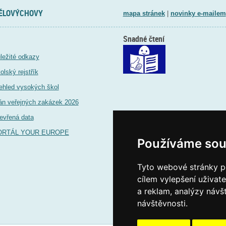
TĚLOVÝCHOVY
mapa stránek
|
novinky e-mailem
Snadné čtení
ležité odkazy
olský rejstřík
ehled vysokých škol
án veřejných zakázek 2026
evřená data
ORTÁL YOUR EUROPE
Používáme sou
Tyto webové stránky po
cílem vylepšení uživat
a reklam, analýzy návš
návštěvnosti.