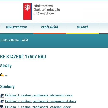
MINISTERSTVO
VZDĚLÁVÁNÍ
MLÁDEŽ
Titulní stránka
|
Zpět
KE STAŽENÍ: 17607 NAU
Složky
..
Soubory
Priloha_1_cestne_prohlaseni_obcanstvi.docx
Priloha_2_cestne_prohlaseni_svepravnost.docx
Priloha_3_cestne_prohlaseni_vzdelani.docx