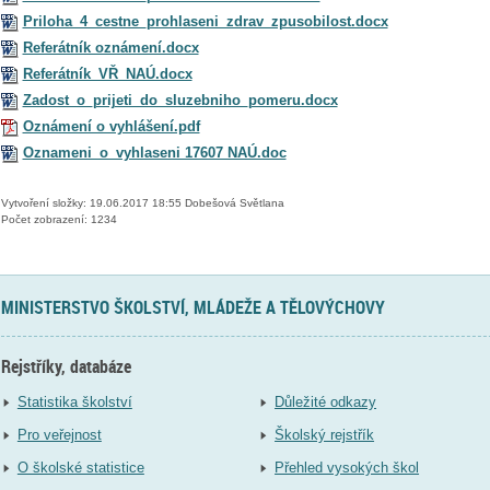
Priloha_4_cestne_prohlaseni_zdrav_zpusobilost.docx
Referátník oznámení.docx
Referátník_VŘ_NAÚ.docx
Zadost_o_prijeti_do_sluzebniho_pomeru.docx
Oznámení o vyhlášení.pdf
Oznameni_o_vyhlaseni 17607 NAÚ.doc
Vytvoření složky: 19.06.2017 18:55 Dobešová Světlana
Počet zobrazení: 1234
MINISTERSTVO ŠKOLSTVÍ, MLÁDEŽE A TĚLOVÝCHOVY
Rejstříky, databáze
Statistika školství
Důležité odkazy
Pro veřejnost
Školský rejstřík
O školské statistice
Přehled vysokých škol