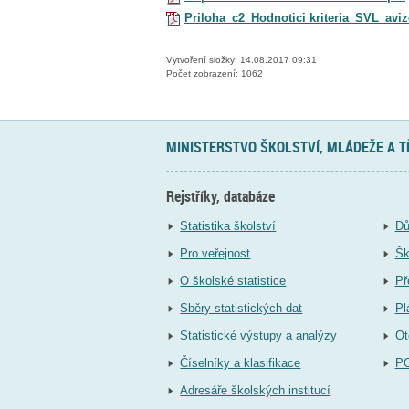
Priloha_c2_Hodnotici kriteria_SVL_aviz
Vytvoření složky: 14.08.2017 09:31
Počet zobrazení: 1062
MINISTERSTVO ŠKOLSTVÍ, MLÁDEŽE A 
Rejstříky, databáze
Statistika školství
Dů
Pro veřejnost
Šk
O školské statistice
Př
Sběry statistických dat
Pl
Statistické výstupy a analýzy
Ot
Číselníky a klasifikace
P
Adresáře školských institucí