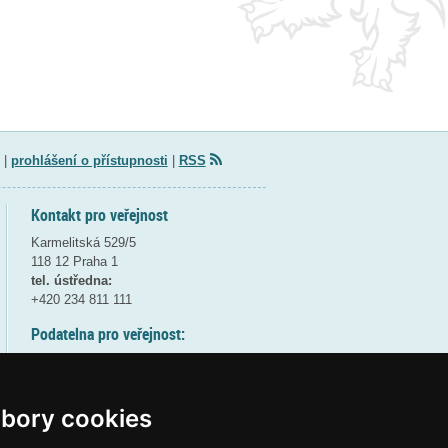
|
prohlášení o přístupnosti
|
RSS
Kontakt pro veřejnost
Karmelitská 529/5
118 12 Praha 1
tel. ústředna:
+420 234 811 111
Podatelna pro veřejnost:
pondělí a středa - 7:30-17:00
úterý a čtvrtek - 7:30-15:30
pátek - 7:30-14:00
bory cookies
8:30 - 9:30 - bezpečnostní přestávka