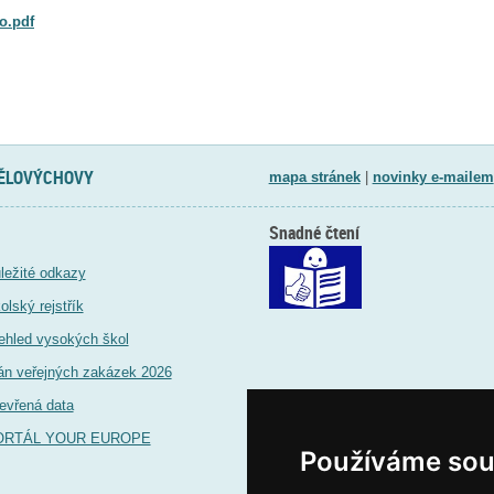
o.pdf
TĚLOVÝCHOVY
mapa stránek
|
novinky e-mailem
Snadné čtení
ležité odkazy
olský rejstřík
ehled vysokých škol
án veřejných zakázek 2026
evřená data
ORTÁL YOUR EUROPE
Používáme sou