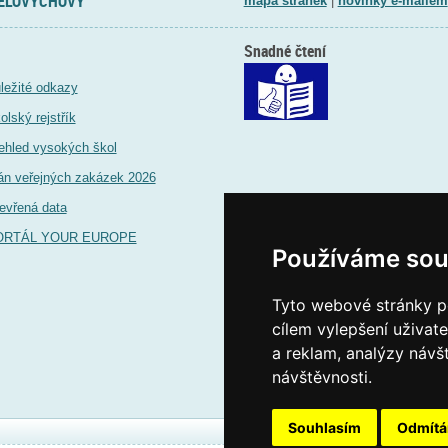
TĚLOVÝCHOVY
mapa stránek
|
novinky e-mailem
Snadné čtení
ležité odkazy
olský rejstřík
ehled vysokých škol
án veřejných zakázek 2026
evřená data
ORTÁL YOUR EUROPE
Používáme sou
Tyto webové stránky po
cílem vylepšení uživat
a reklam, analýzy návš
návštěvnosti.
Souhlasím
Odmít