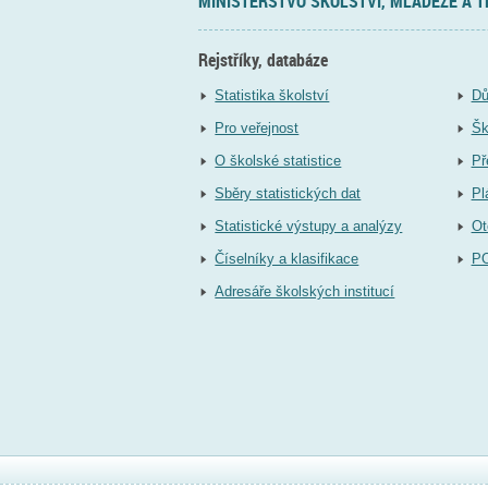
MINISTERSTVO ŠKOLSTVÍ, MLÁDEŽE A 
Rejstříky, databáze
Statistika školství
Dů
Pro veřejnost
Šk
O školské statistice
Př
Sběry statistických dat
Pl
Statistické výstupy a analýzy
Ot
Číselníky a klasifikace
P
Adresáře školských institucí