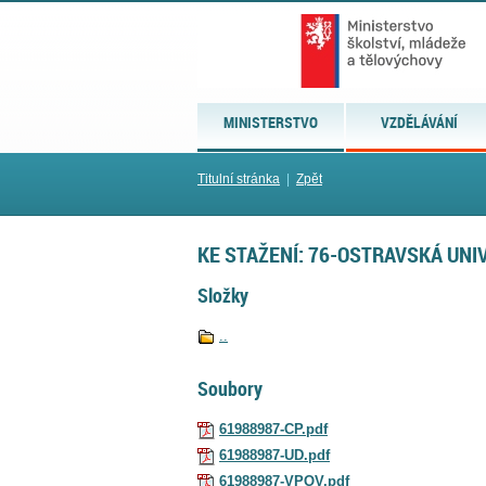
MINISTERSTVO
VZDĚLÁVÁNÍ
Titulní stránka
|
Zpět
KE STAŽENÍ: 76-OSTRAVSKÁ UNI
Složky
..
Soubory
61988987-CP.pdf
61988987-UD.pdf
61988987-VPOV.pdf