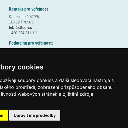
Kontakt pro veřejnost
Karmelitská 529/5
118 12 Praha 1
tel. ústředna:
+420 234 811 111
Podatelna pro veřejnost:
pondělí a středa - 7:30-17:00
úterý a čtvrtek - 7:30-15:30
pátek - 7:30-14:00
bory cookies
8:30 - 9:30 - bezpečnostní přestávka
(více informací
ZDE
)
užívají soubory cookies a další sledovací nástroje s
elského prostředí, zobrazení přizpůsobeného obsahu
Elektronická podatelna:
těvnosti webových stránek a zjištění zdroje
posta@msmt
gov
cz
ID datové schránky:
vidaawt
ám
Upravit mé předvolby