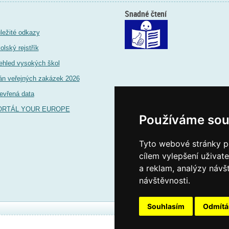
Snadné čtení
ležité odkazy
olský rejstřík
ehled vysokých škol
án veřejných zakázek 2026
evřená data
ORTÁL YOUR EUROPE
Používáme sou
Tyto webové stránky po
cílem vylepšení uživat
a reklam, analýzy návš
návštěvnosti.
Souhlasím
Odmít