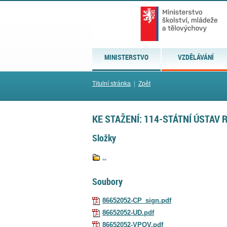
MINISTERSTVO
VZDĚLÁVÁNÍ
Titulní stránka
|
Zpět
KE STAŽENÍ: 114-STÁTNÍ ÚSTAV
Složky
..
Soubory
86652052-CP_sign.pdf
86652052-UD.pdf
86652052-VPOV.pdf