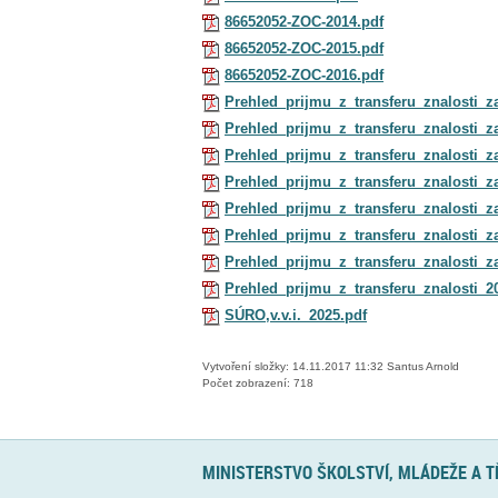
86652052-ZOC-2014.pdf
86652052-ZOC-2015.pdf
86652052-ZOC-2016.pdf
Prehled_prijmu_z_transferu_znalosti_za_
Prehled_prijmu_z_transferu_znalosti_za_
Prehled_prijmu_z_transferu_znalosti_za_
Prehled_prijmu_z_transferu_znalosti_z
Prehled_prijmu_z_transferu_znalosti_za_
Prehled_prijmu_z_transferu_znalosti_za_
Prehled_prijmu_z_transferu_znalosti_za_
Prehled_prijmu_z_transferu_znalosti_2024
SÚRO,v.v.i._2025.pdf
Vytvoření složky: 14.11.2017 11:32 Santus Arnold
Počet zobrazení: 718
MINISTERSTVO ŠKOLSTVÍ, MLÁDEŽE A 