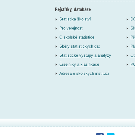
Rejstříky, databáze
Statistika školství
Dů
Pro veřejnost
Šk
O školské statistice
Př
Sběry statistických dat
Pl
Statistické výstupy a analýzy
Ot
Číselníky a klasifikace
P
Adresáře školských institucí