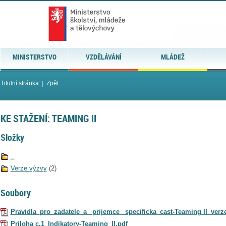
MINISTERSTVO
VZDĚLÁVÁNÍ
MLÁDEŽ
Titulní stránka
|
Zpět
KE STAŽENÍ: TEAMING II
Složky
..
Verze výzvy
(2)
Soubory
Pravidla_pro_zadatele_a _prijemce_ specificka_cast-Teaming II_verz
Priloha c.1_Indikatory-Teaming_II.pdf