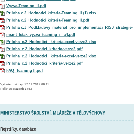
Vyzva-Teaming_II.pdf
Priloha c.2_Hodnotici kriteria-Teaming_II (1).xlsx
Priloha c.2_Hodnotici kriteria-Teaming_II.pdf
Priloha c.3_Podkladovy_material_pro_implementaci_RIS3_strategie-
msmt_letak_vyzva_teaming_ii_a4.pdf
Priloha_c.2_Hodnotici_ kriteria-excel-verze2.xlsx
Priloha_c.2_Hodnotici_kriteria-verze2.pdf
Priloha_c.2_Hodnotici_ kriteria-excel-verze2.xlsx
Priloha_c.2_Hodnotici_kriteria-verze2.pdf
FAQ_Teaming II.pdf
Vytvoření složky: 22.11.2017 09:11
Počet zobrazení: 1453
MINISTERSTVO ŠKOLSTVÍ, MLÁDEŽE A TĚLOVÝCHOVY
Rejstříky, databáze