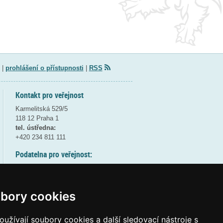
|
prohlášení o přístupnosti
|
RSS
Kontakt pro veřejnost
Karmelitská 529/5
118 12 Praha 1
tel. ústředna:
+420 234 811 111
Podatelna pro veřejnost:
pondělí a středa - 7:30-17:00
úterý a čtvrtek - 7:30-15:30
pátek - 7:30-14:00
bory cookies
8:30 - 9:30 - bezpečnostní přestávka
(více informací
ZDE
)
užívají soubory cookies a další sledovací nástroje s