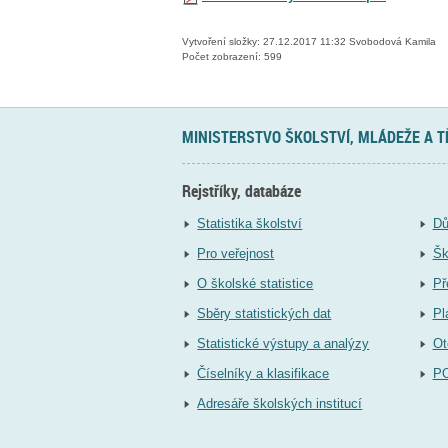
Vytvoření složky: 27.12.2017 11:32 Svobodová Kamila
Počet zobrazení: 599
MINISTERSTVO ŠKOLSTVÍ, MLÁDEŽE A 
Rejstříky, databáze
Statistika školství
Dů
Pro veřejnost
Šk
O školské statistice
Př
Sběry statistických dat
Pl
Statistické výstupy a analýzy
Ot
Číselníky a klasifikace
P
Adresáře školských institucí