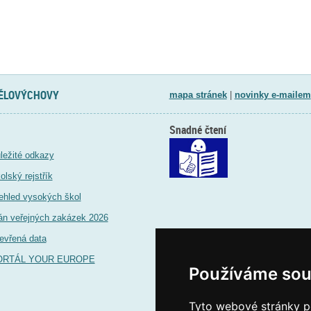
TĚLOVÝCHOVY
mapa stránek
|
novinky e-mailem
Snadné čtení
ležité odkazy
olský rejstřík
ehled vysokých škol
án veřejných zakázek 2026
evřená data
ORTÁL YOUR EUROPE
Používáme sou
Tyto webové stránky po