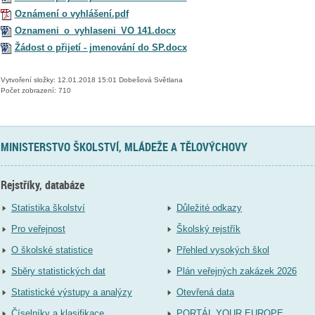
Oznámení o vyhlášení.pdf
Oznameni_o_vyhlaseni_VO 141.docx
Žádost o přijetí - jmenování do SP.docx
Vytvoření složky: 12.01.2018 15:01 Dobešová Světlana
Počet zobrazení: 710
MINISTERSTVO ŠKOLSTVÍ, MLÁDEŽE A TĚLOVÝCHOVY
Rejstříky, databáze
Statistika školství
Důležité odkazy
Pro veřejnost
Školský rejstřík
O školské statistice
Přehled vysokých škol
Sběry statistických dat
Plán veřejných zakázek 2026
Statistické výstupy a analýzy
Otevřená data
Číselníky a klasifikace
PORTÁL YOUR EUROPE