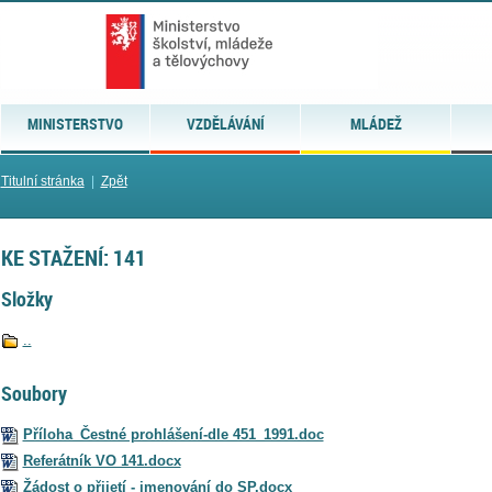
MINISTERSTVO
VZDĚLÁVÁNÍ
MLÁDEŽ
Titulní stránka
|
Zpět
KE STAŽENÍ: 141
Složky
..
Soubory
Příloha_Čestné prohlášení-dle 451_1991.doc
Referátník VO 141.docx
Žádost o přijetí - jmenování do SP.docx