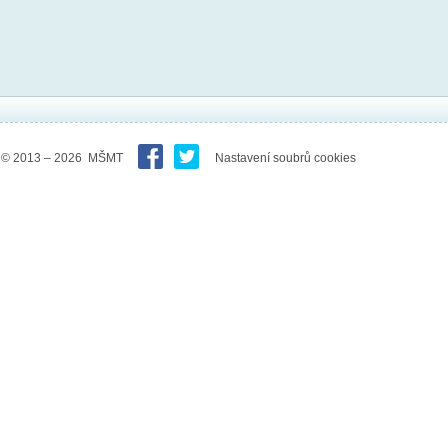
© 2013 – 2026 MŠMT
Nastavení soubrů cookies