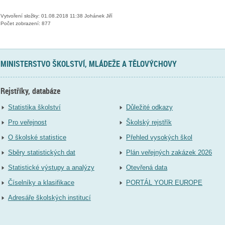
Vytvoření složky: 01.08.2018 11:38 Johánek Jiří
Počet zobrazení: 877
MINISTERSTVO ŠKOLSTVÍ, MLÁDEŽE A TĚLOVÝCHOVY
Rejstříky, databáze
Statistika školství
Důležité odkazy
Pro veřejnost
Školský rejstřík
O školské statistice
Přehled vysokých škol
Sběry statistických dat
Plán veřejných zakázek 2026
Statistické výstupy a analýzy
Otevřená data
Číselníky a klasifikace
PORTÁL YOUR EUROPE
Adresáře školských institucí