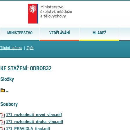
MINISTERSTVO
VZDĚLÁVÁNÍ
MLÁDEŽ
Titulní stránka
|
Zpět
KE STAŽENÍ: ODBOR32
Složky
..
Soubory
171_rozhodnuti_prvni_vlna.pdf
171_rozhodnuti_druha_vlna.pdf
171_PRAVIDLA_final.pdf