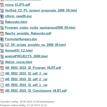
vyzva_ELIPS.pdf
Verified_CZ_PL_project_proposals_2008_09.html
slform_new08.doc
Rakousko.html
Program_cesko_ruske_spoluprace2008_09.html
Navrhy_projektu_Rakousko.pdf
FormularHungary.doc
CZ_SK_prijate_projekty_na_2008_09.html
AnnexIISI_CZ.html
anglistPROJECTS_2008.html
Aktion_vyzva.html
AB_8922_2010_32_Program_HLRT.pdf
AB_8922_2010_32_pdf_3_.rar
AB_8922_2010_32_pdf_2_.rar
AB_8922_2010_32_pdf_1_.rar
AB_8922_2010_32_Conclusions_HLRT.pdf
Vytvoření složky: 26.05.2010 11:09 Administrator
Poslední změna složky: 07.10.2013 21:11