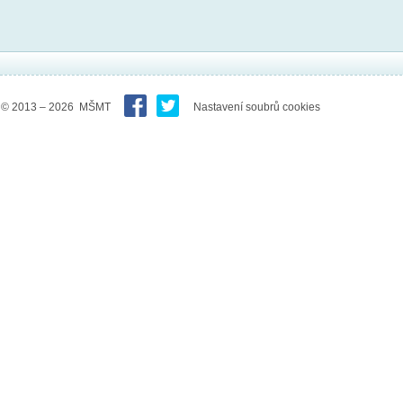
© 2013 – 2026 MŠMT
Nastavení soubrů cookies