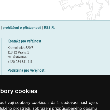
|
prohlášení o přístupnosti
|
RSS
Kontakt pro veřejnost
Karmelitská 529/5
118 12 Praha 1
tel. ústředna:
+420 234 811 111
Podatelna pro veřejnost:
pondělí a středa - 7:30-17:00
úterý a čtvrtek - 7:30-15:30
pátek - 7:30-14:00
bory cookies
8:30 - 9:30 - bezpečnostní přestávka
(více informací
ZDE
)
užívají soubory cookies a další sledovací nástroje s
elského prostředí, zobrazení přizpůsobeného obsahu
Elektronická podatelna: