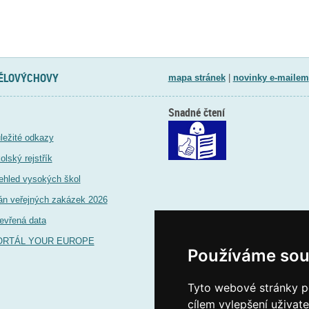
TĚLOVÝCHOVY
mapa stránek
|
novinky e-mailem
Snadné čtení
ležité odkazy
olský rejstřík
ehled vysokých škol
án veřejných zakázek 2026
evřená data
ORTÁL YOUR EUROPE
Používáme sou
Tyto webové stránky po
cílem vylepšení uživat