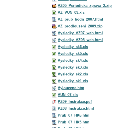
VZ05_Periodicka_zprava_2.zip
VZ_VUN_09.xls
VZ_prub_hodn_2007.html
VZ_prodlouzeni_2009.zip
Vysledky_VZ07_web.html
Vysledky_VZ05_web.html
Vysledky_sk6.xls
Vysledky_sk5.xls
Vysledky_sk4.xls
Vysledky_sk3.xls
Vysledky_sk2.xls
Vysledky_sk1.xls
Vyloucene.htm
VUN_07.xls
PZ09_Instrukce.pdf
PZ08_Instrukce.html
Prub_07_HK6.htm
Prub_07_HK5.htm