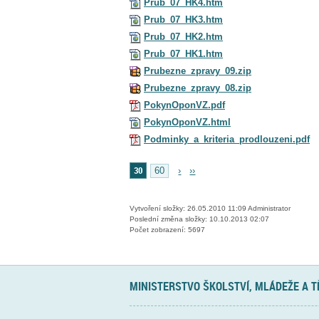
Prub_07_HK4.htm
Prub_07_HK3.htm
Prub_07_HK2.htm
Prub_07_HK1.htm
Prubezne_zpravy_09.zip
Prubezne_zpravy_08.zip
PokynOponVZ.pdf
PokynOponVZ.html
Podminky_a_kriteria_prodlouzeni.pdf
30
60
›
››
Vytvoření složky: 26.05.2010 11:09 Administrator
Poslední změna složky: 10.10.2013 02:07
Počet zobrazení: 5697
MINISTERSTVO ŠKOLSTVÍ, MLÁDEŽE A 