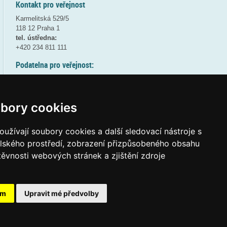
Kontakt pro veřejnost
Karmelitská 529/5
118 12 Praha 1
tel. ústředna:
+420 234 811 111
Podatelna pro veřejnost:
pondělí a středa - 7:30-17:00
úterý a čtvrtek - 7:30-15:30
pátek - 7:30-14:00
bory cookies
8:30 - 9:30 - bezpečnostní přestávka
(více informací
ZDE
)
užívají soubory cookies a další sledovací nástroje s
elského prostředí, zobrazení přizpůsobeného obsahu
Elektronická podatelna:
těvnosti webových stránek a zjištění zdroje
posta@msmt
gov
cz
ID datové schránky:
vidaawt
ám
Upravit mé předvolby
Tvorba webových stránek a aplikací