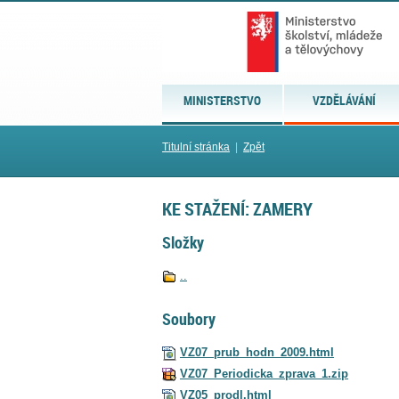
MINISTERSTVO
VZDĚLÁVÁNÍ
Titulní stránka
|
Zpět
KE STAŽENÍ: ZAMERY
Složky
..
Soubory
VZ07_prub_hodn_2009.html
VZ07_Periodicka_zprava_1.zip
VZ05_prodl.html