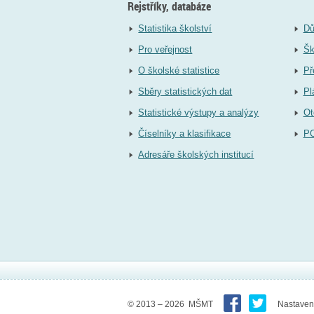
Rejstříky, databáze
Statistika školství
Dů
Pro veřejnost
Šk
O školské statistice
Př
Sběry statistických dat
Pl
Statistické výstupy a analýzy
Ot
Číselníky a klasifikace
P
Adresáře školských institucí
© 2013 – 2026 MŠMT
Nastaven