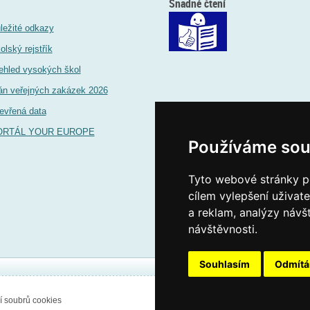
Snadné čtení
ležité odkazy
olský rejstřík
ehled vysokých škol
án veřejných zakázek 2026
evřená data
ORTÁL YOUR EUROPE
Používáme sou
Tyto webové stránky po
cílem vylepšení uživat
a reklam, analýzy návš
návštěvnosti.
Souhlasím
Odmít
í soubrů cookies