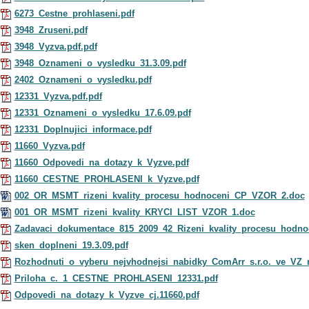
6273_Cestne_prohlaseni.pdf
3948_Zruseni.pdf
3948_Vyzva.pdf.pdf
3948_Oznameni_o_vysledku_31.3.09.pdf
2402_Oznameni_o_vysledku.pdf
12331_Vyzva.pdf.pdf
12331_Oznameni_o_vysledku_17.6.09.pdf
12331_Doplnujici_informace.pdf
11660_Vyzva.pdf
11660_Odpovedi_na_dotazy_k_Vyzve.pdf
11660_CESTNE_PROHLASENI_k_Vyzve.pdf
002_OR_MSMT_rizeni_kvality_procesu_hodnoceni_CP_VZOR_2.doc
001_OR_MSMT_rizeni_kvality_KRYCI_LIST_VZOR_1.doc
Zadavaci_dokumentace_815_2009_42_Rizeni_kvality_procesu_hodnoc
sken_doplneni_19.3.09.pdf
Rozhodnuti_o_vyberu_nejvhodnejsi_nabidky_ComArr_s.r.o._ve_VZ_
Priloha_c._1_CESTNE_PROHLASENI_12331.pdf
Odpovedi_na_dotazy_k_Vyzve_cj.11660.pdf