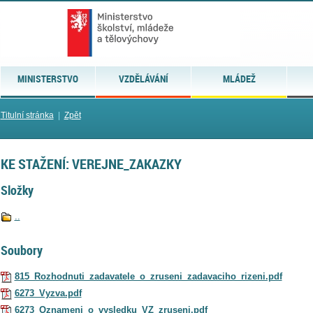
MINISTERSTVO
VZDĚLÁVÁNÍ
MLÁDEŽ
Titulní stránka
|
Zpět
KE STAŽENÍ: VEREJNE_ZAKAZKY
Složky
..
Soubory
815_Rozhodnuti_zadavatele_o_zruseni_zadavaciho_rizeni.pdf
6273_Vyzva.pdf
6273_Oznameni_o_vysledku_VZ_zruseni.pdf