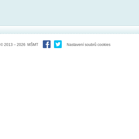
© 2013 – 2026 MŠMT
Nastavení soubrů cookies