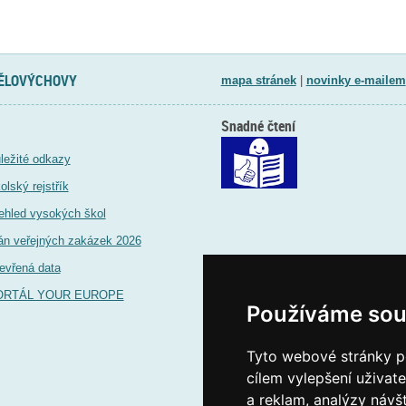
TĚLOVÝCHOVY
mapa stránek
|
novinky e-mailem
Snadné čtení
ležité odkazy
olský rejstřík
ehled vysokých škol
án veřejných zakázek 2026
evřená data
ORTÁL YOUR EUROPE
Používáme sou
Tyto webové stránky po
cílem vylepšení uživat
a reklam, analýzy návš