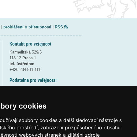
|
prohlášení o přístupnosti
|
RSS
Kontakt pro veřejnost
Karmelitská 529/5
118 12 Praha 1
tel. ústředna:
+420 234 811 111
Podatelna pro veřejnost:
pondělí a středa - 7:30-17:00
úterý a čtvrtek - 7:30-15:30
pátek - 7:30-14:00
bory cookies
8:30 - 9:30 - bezpečnostní přestávka
(více informací
ZDE
)
užívají soubory cookies a další sledovací nástroje s
elského prostředí, zobrazení přizpůsobeného obsahu
Elektronická podatelna:
těvnosti webových stránek a zjištění zdroje
posta@msmt
gov
cz