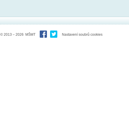
© 2013 – 2026 MŠMT
Nastavení soubrů cookies