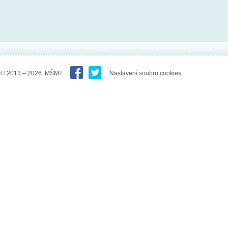
© 2013 – 2026 MŠMT
Nastavení soubrů cookies