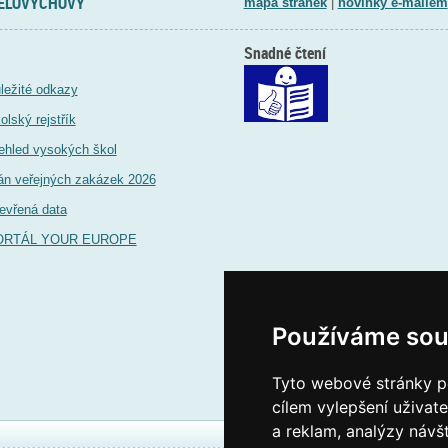
TĚLOVÝCHOVY
mapa stránek
|
novinky e-mailem
Snadné čtení
ležité odkazy
olský rejstřík
ehled vysokých škol
án veřejných zakázek 2026
evřená data
ORTÁL YOUR EUROPE
Používáme sou
Tyto webové stránky po
cílem vylepšení uživat
a reklam, analýzy návš