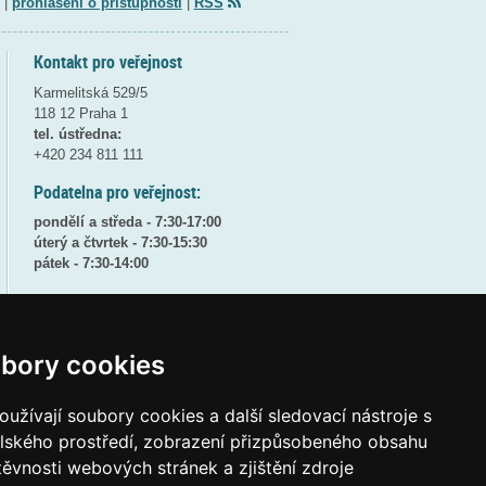
|
prohlášení o přístupnosti
|
RSS
Kontakt pro veřejnost
Karmelitská 529/5
118 12 Praha 1
tel. ústředna:
+420 234 811 111
Podatelna pro veřejnost:
pondělí a středa - 7:30-17:00
úterý a čtvrtek - 7:30-15:30
pátek - 7:30-14:00
8:30 - 9:30 - bezpečnostní přestávka
(více informací
ZDE
)
bory cookies
Elektronická podatelna:
posta@msmt
gov
cz
užívají soubory cookies a další sledovací nástroje s
ID datové schránky:
vidaawt
elského prostředí, zobrazení přizpůsobeného obsahu
těvnosti webových stránek a zjištění zdroje