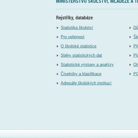
MINISTERSTVO ŠKOLSTVÍ, MLÁDEŽE A 
Rejstříky, databáze
Statistika školství
Dů
Pro veřejnost
Šk
O školské statistice
Př
Sběry statistických dat
Pl
Statistické výstupy a analýzy
Ot
Číselníky a klasifikace
P
Adresáře školských institucí