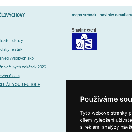
TĚLOVÝCHOVY
mapa stránek
|
novinky e-mailem
Snadné čtení
ležité odkazy
olský rejstřík
ehled vysokých škol
án veřejných zakázek 2026
evřená data
ORTÁL YOUR EUROPE
Používáme sou
Tyto webové stránky po
cílem vylepšení uživat
a reklam, analýzy návš