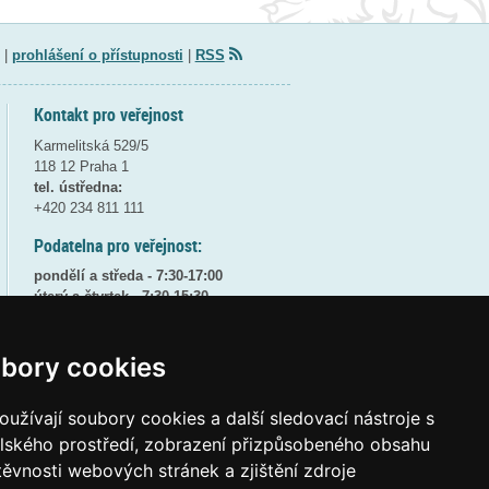
|
prohlášení o přístupnosti
|
RSS
Kontakt pro veřejnost
Karmelitská 529/5
118 12 Praha 1
tel. ústředna:
+420 234 811 111
Podatelna pro veřejnost:
pondělí a středa - 7:30-17:00
úterý a čtvrtek - 7:30-15:30
pátek - 7:30-14:00
8:30 - 9:30 - bezpečnostní přestávka
bory cookies
(více informací
ZDE
)
užívají soubory cookies a další sledovací nástroje s
Elektronická podatelna:
elského prostředí, zobrazení přizpůsobeného obsahu
posta@msmt
gov
cz
těvnosti webových stránek a zjištění zdroje
ID datové schránky:
vidaawt