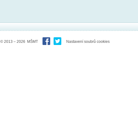
© 2013 – 2026 MŠMT
Nastavení soubrů cookies