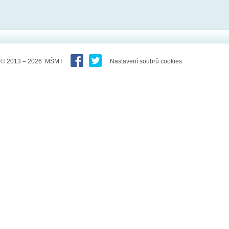
© 2013 – 2026 MŠMT
Nastavení soubrů cookies