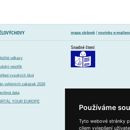
TĚLOVÝCHOVY
mapa stránek
|
novinky e-mailem
Snadné čtení
ležité odkazy
olský rejstřík
ehled vysokých škol
án veřejných zakázek 2026
evřená data
ORTÁL YOUR EUROPE
Používáme sou
Tyto webové stránky po
cílem vylepšení uživat