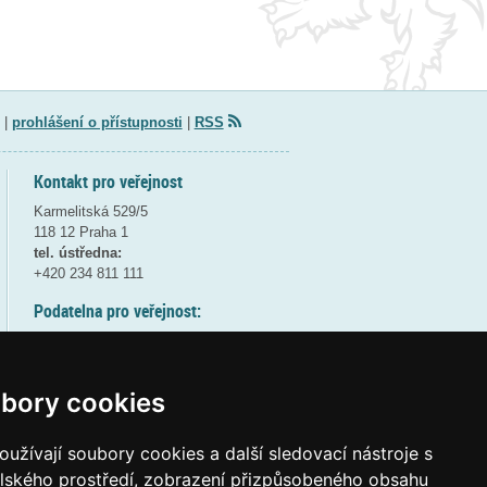
|
prohlášení o přístupnosti
|
RSS
Kontakt pro veřejnost
Karmelitská 529/5
118 12 Praha 1
tel. ústředna:
+420 234 811 111
Podatelna pro veřejnost:
pondělí a středa - 7:30-17:00
úterý a čtvrtek - 7:30-15:30
pátek - 7:30-14:00
bory cookies
8:30 - 9:30 - bezpečnostní přestávka
(více informací
ZDE
)
užívají soubory cookies a další sledovací nástroje s
elského prostředí, zobrazení přizpůsobeného obsahu
Elektronická podatelna: