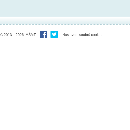
© 2013 – 2026 MŠMT
Nastavení soubrů cookies