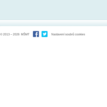
© 2013 – 2026 MŠMT
Nastavení soubrů cookies