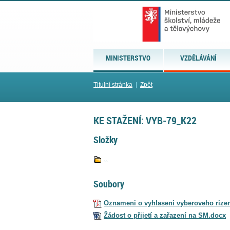
MINISTERSTVO
VZDĚLÁVÁNÍ
Titulní stránka
|
Zpět
KE STAŽENÍ: VYB-79_K22
Složky
..
Soubory
Oznameni o vyhlaseni vyberoveho rizen
Žádost o přijetí a zařazení na SM.docx