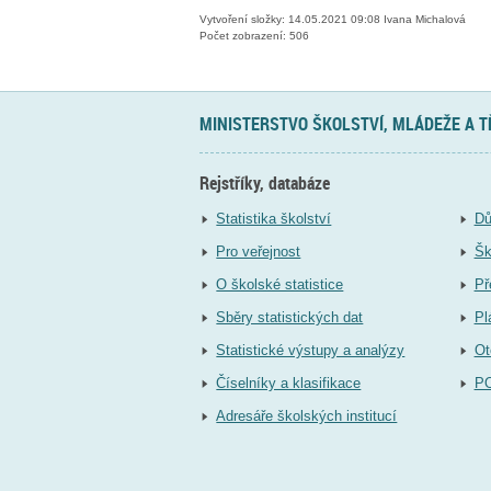
Vytvoření složky: 14.05.2021 09:08 Ivana Michalová
Počet zobrazení: 506
MINISTERSTVO ŠKOLSTVÍ, MLÁDEŽE A 
Rejstříky, databáze
Statistika školství
Dů
Pro veřejnost
Šk
O školské statistice
Př
Sběry statistických dat
Pl
Statistické výstupy a analýzy
Ot
Číselníky a klasifikace
P
Adresáře školských institucí