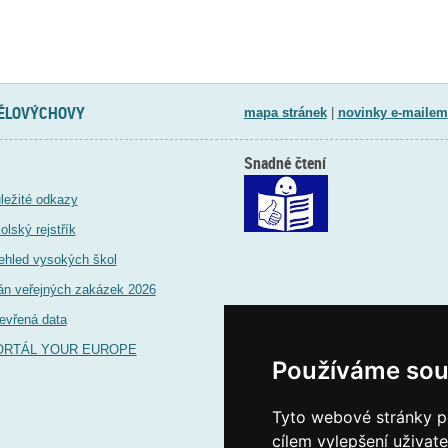
TĚLOVÝCHOVY
mapa stránek
|
novinky e-mailem
Snadné čtení
ležité odkazy
olský rejstřík
ehled vysokých škol
án veřejných zakázek 2026
evřená data
ORTÁL YOUR EUROPE
Používáme sou
Tyto webové stránky po
cílem vylepšení uživat