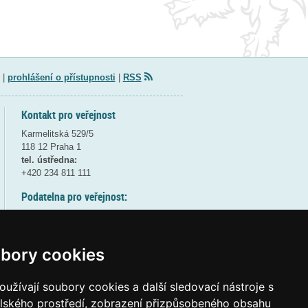
|
prohlášení o přístupnosti
|
RSS
Kontakt pro veřejnost
Karmelitská 529/5
118 12 Praha 1
tel. ústředna:
+420 234 811 111
Podatelna pro veřejnost:
pondělí a středa - 7:30-17:00
úterý a čtvrtek - 7:30-15:30
pátek - 7:30-14:00
bory cookies
8:30 - 9:30 - bezpečnostní přestávka
(více informací
ZDE
)
užívají soubory cookies a další sledovací nástroje s
elského prostředí, zobrazení přizpůsobeného obsahu
Elektronická podatelna: