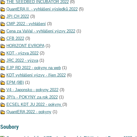
THE SEEDBED INCUBATOR 2022
(0)
QuantERA II. - vyhlášení výsledků 2022
(5)
JPI CH 2022
(3)
CMP 2022 - vyhlášení
(3)
Cena za VaVaI - vyhlášení výzvy 2022
(1)
CFB 2022
(3)
HORIZONT EVROPA
(1)
KDT - výzva 2022
(2)
JRC 2022 - výzva
(1)
EJP RD 2022 - pokyny na web
(1)
KDT vyhlášení výzvy - říjen 2022
(6)
EPM (9B)
(1)
V4 - Japonsko - pokyny 2022
(3)
JPI's - POKYNY za rok 2022
(1)
ECSEL KDT JU 2022 - pokyny
(3)
QuantERA 2022 - pokyny
(1)
Soubory