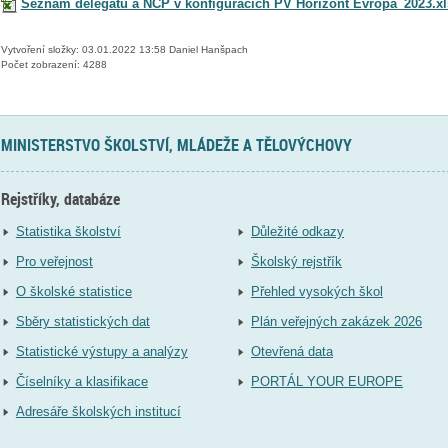
Seznam delegátů a NCP v konfiguracích PV Horizont Evropa_2023.xl
Vytvoření složky: 03.01.2022 13:58 Daniel Hanšpach
Počet zobrazení: 4288
MINISTERSTVO ŠKOLSTVÍ, MLÁDEŽE A TĚLOVÝCHOVY
Rejstříky, databáze
Statistika školství
Důležité odkazy
Pro veřejnost
Školský rejstřík
O školské statistice
Přehled vysokých škol
Sběry statistických dat
Plán veřejných zakázek 2026
Statistické výstupy a analýzy
Otevřená data
Číselníky a klasifikace
PORTÁL YOUR EUROPE
Adresáře školských institucí