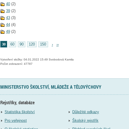
40
(2)
39
(2)
43
(3)
44
(4)
49
(2)
30
60
90
120
150
›
››
Vytvoření složky: 04.01.2022 15:49 Svobodová Kamila
Počet zobrazení: 47787
MINISTERSTVO ŠKOLSTVÍ, MLÁDEŽE A TĚLOVÝCHOVY
Rejstříky, databáze
Statistika školství
Důležité odkazy
Pro veřejnost
Školský rejstřík