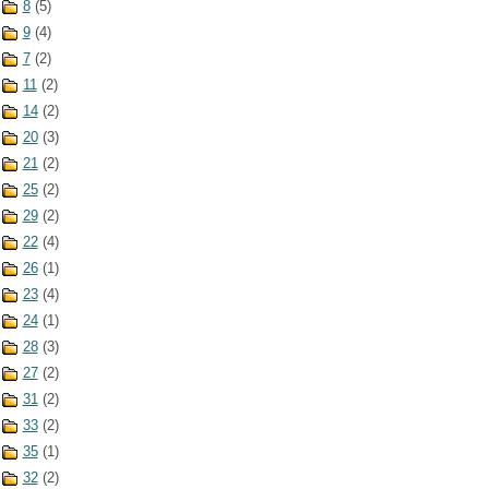
8
(5)
9
(4)
7
(2)
11
(2)
14
(2)
20
(3)
21
(2)
25
(2)
29
(2)
22
(4)
26
(1)
23
(4)
24
(1)
28
(3)
27
(2)
31
(2)
33
(2)
35
(1)
32
(2)