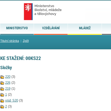
MINISTERSTVO
VZDĚLÁVÁNÍ
MLÁDEŽ
Titulní stránka
|
Zpět
KE STAŽENÍ: 00KS22
Složky
220
(3)
226
(2)
219
(1)
1
(2)
stáž S20
(3)
2
(3)