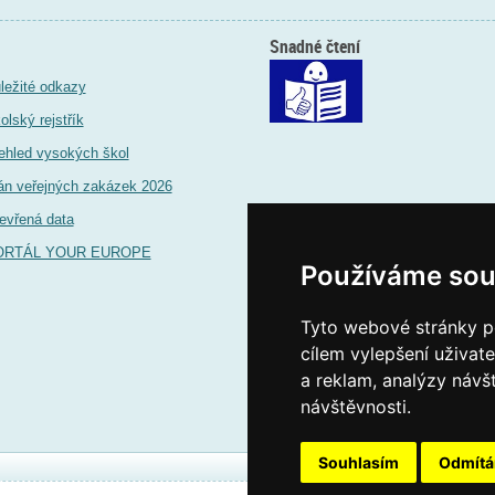
Snadné čtení
ležité odkazy
olský rejstřík
ehled vysokých škol
án veřejných zakázek 2026
evřená data
ORTÁL YOUR EUROPE
Používáme sou
Tyto webové stránky po
cílem vylepšení uživat
a reklam, analýzy návš
návštěvnosti.
Souhlasím
Odmít