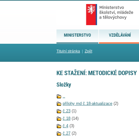
MINISTERSTVO
VZDĚLÁVÁNÍ
Titulní stránka
|
Zpět
KE STAŽENÍ: METODICKÉ DOPISY
Složky
..
přílohy md č.18-aktualizace
(2)
č.23
(1)
č.18
(14)
č.4
(3)
č.27
(2)