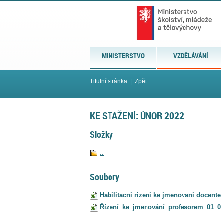
MINISTERSTVO
VZDĚLÁVÁNÍ
Titulní stránka
|
Zpět
KE STAŽENÍ: ÚNOR 2022
Složky
..
Soubory
Habilitacni rizeni ke jmenovani docente
Řízení_ke_jmenování_profesorem_01_02