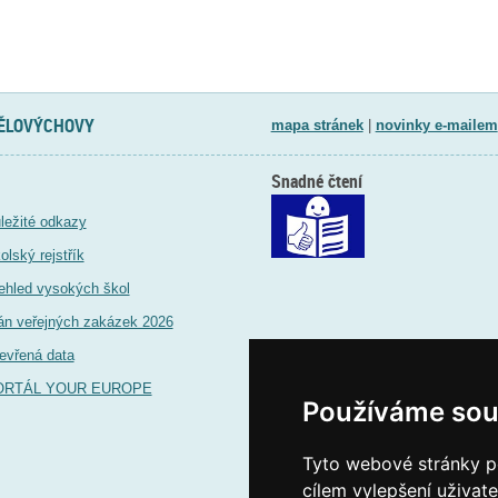
TĚLOVÝCHOVY
mapa stránek
|
novinky e-mailem
Snadné čtení
ležité odkazy
olský rejstřík
ehled vysokých škol
án veřejných zakázek 2026
evřená data
ORTÁL YOUR EUROPE
Používáme sou
Tyto webové stránky po
cílem vylepšení uživat