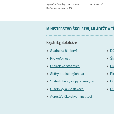
Vytvoření složky: 09.02.2022 15:16 Johánek Jiří
Počet zobrazení: 443
MINISTERSTVO ŠKOLSTVÍ, MLÁDEŽE A 
Rejstříky, databáze
Statistika školství
Dů
Pro veřejnost
Šk
O školské statistice
Př
Sběry statistických dat
Pl
Statistické výstupy a analýzy
Ot
Číselníky a klasifikace
P
Adresáře školských institucí