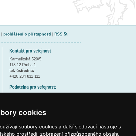
|
prohlášení o přístupnosti
|
RSS
Kontakt pro veřejnost
Karmelitská 529/5
118 12 Praha 1
tel. ústředna:
+420 234 811 111
Podatelna pro veřejnost:
pondělí a středa - 7:30-17:00
úterý a čtvrtek - 7:30-15:30
pátek - 7:30-14:00
bory cookies
8:30 - 9:30 - bezpečnostní přestávka
(více informací
ZDE
)
užívají soubory cookies a další sledovací nástroje s
elského prostředí, zobrazení přizpůsobeného obsahu
Elektronická podatelna: