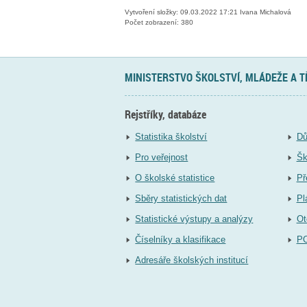
Vytvoření složky: 09.03.2022 17:21 Ivana Michalová
Počet zobrazení: 380
MINISTERSTVO ŠKOLSTVÍ, MLÁDEŽE A 
Rejstříky, databáze
Statistika školství
Dů
Pro veřejnost
Šk
O školské statistice
Př
Sběry statistických dat
Pl
Statistické výstupy a analýzy
Ot
Číselníky a klasifikace
P
Adresáře školských institucí