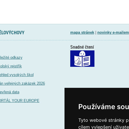
TĚLOVÝCHOVY
mapa stránek
|
novinky e-mailem
Snadné čtení
ležité odkazy
olský rejstřík
ehled vysokých škol
án veřejných zakázek 2026
evřená data
ORTÁL YOUR EUROPE
Používáme sou
Tyto webové stránky po
cílem vylepšení uživat