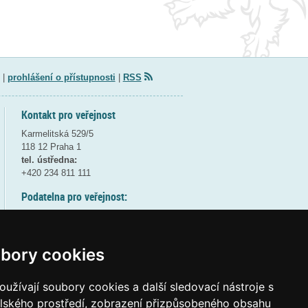
|
prohlášení o přístupnosti
|
RSS
Kontakt pro veřejnost
Karmelitská 529/5
118 12 Praha 1
tel. ústředna:
+420 234 811 111
Podatelna pro veřejnost:
pondělí a středa - 7:30-17:00
úterý a čtvrtek - 7:30-15:30
pátek - 7:30-14:00
bory cookies
8:30 - 9:30 - bezpečnostní přestávka
(více informací
ZDE
)
užívají soubory cookies a další sledovací nástroje s
elského prostředí, zobrazení přizpůsobeného obsahu
Elektronická podatelna: