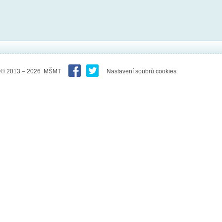
© 2013 – 2026 MŠMT
Nastavení soubrů cookies