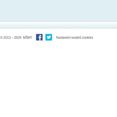
© 2013 – 2026 MŠMT
Nastavení soubrů cookies