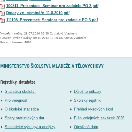
100811_Prezentace_Seminar pro zadatele PO 3.pdf
Dotazy ze_ semináře_11.8.2010.pdf
111108_Prezentace_Seminar pro zadatele PO 3.pdf
Vytvoření složky: 28.07.2010 09:58 Coufalová Vladimíra
Poslední změna složky: 09.10.2013 10:25 Coufalová Vladimíra
Počet zobrazení: 4063
MINISTERSTVO ŠKOLSTVÍ, MLÁDEŽE A TĚLOVÝCHOVY
Rejstříky, databáze
Statistika školství
Důležité odkazy
Pro veřejnost
Školský rejstřík
O školské statistice
Přehled vysokých škol
Sběry statistických dat
Plán veřejných zakázek 2026
Statistické výstupy a analýzy
Otevřená data