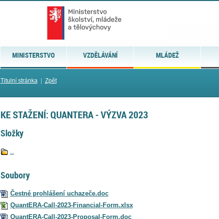
MINISTERSTVO
VZDĚLÁVÁNÍ
MLÁDEŽ
Titulní stránka
|
Zpět
KE STAŽENÍ: QUANTERA - VÝZVA 2023
Složky
..
Soubory
Čestné prohlášení uchazeče.doc
QuantERA-Call-2023-Financial-Form.xlsx
QuantERA-Call-2023-Proposal-Form.doc