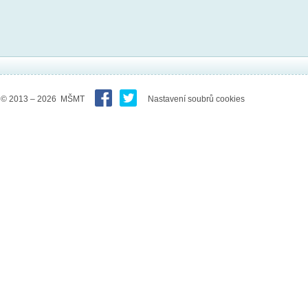
© 2013 – 2026 MŠMT
Nastavení soubrů cookies