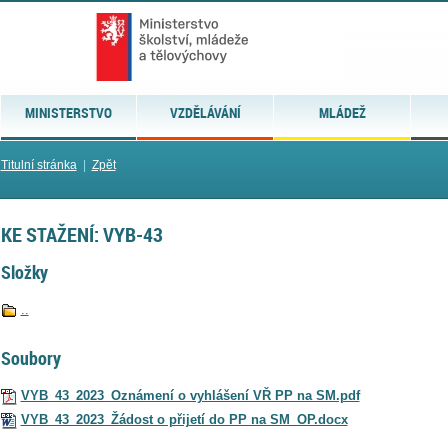
MINISTERSTVO
VZDĚLÁVÁNÍ
MLÁDEŽ
Titulní stránka
|
Zpět
KE STAŽENÍ: VYB-43
Složky
..
Soubory
VYB_43_2023_Oznámení o vyhlášení VŘ PP na SM.pdf
VYB_43_2023_Žádost o přijetí do PP na SM_OP.docx