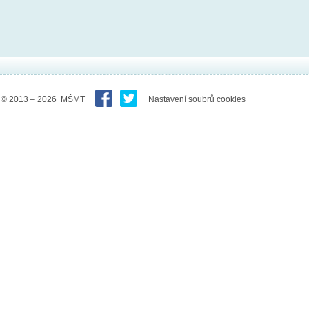
© 2013 – 2026 MŠMT
Nastavení soubrů cookies