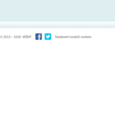
© 2013 – 2026 MŠMT
Nastavení soubrů cookies