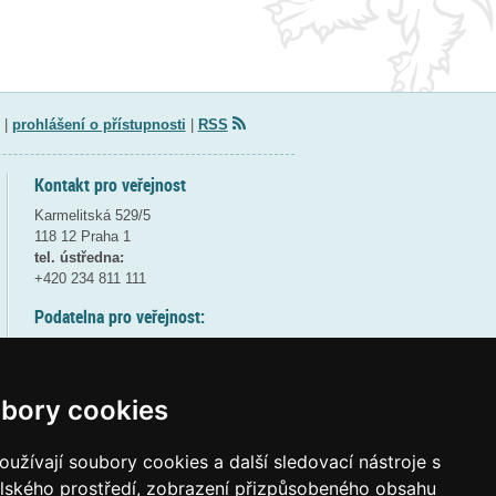
|
prohlášení o přístupnosti
|
RSS
Kontakt pro veřejnost
Karmelitská 529/5
118 12 Praha 1
tel. ústředna:
+420 234 811 111
Podatelna pro veřejnost:
pondělí a středa - 7:30-17:00
úterý a čtvrtek - 7:30-15:30
pátek - 7:30-14:00
bory cookies
8:30 - 9:30 - bezpečnostní přestávka
(více informací
ZDE
)
užívají soubory cookies a další sledovací nástroje s
elského prostředí, zobrazení přizpůsobeného obsahu
Elektronická podatelna: