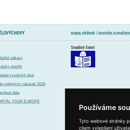
TĚLOVÝCHOVY
mapa stránek
|
novinky e-mailem
Snadné čtení
ležité odkazy
olský rejstřík
ehled vysokých škol
án veřejných zakázek 2026
evřená data
ORTÁL YOUR EUROPE
Používáme sou
Tyto webové stránky po
cílem vylepšení uživat