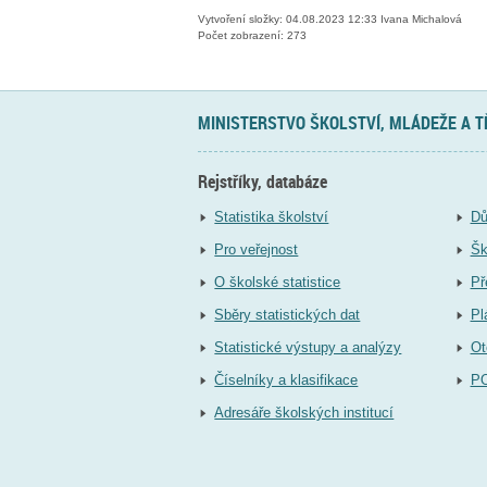
Vytvoření složky: 04.08.2023 12:33 Ivana Michalová
Počet zobrazení: 273
MINISTERSTVO ŠKOLSTVÍ, MLÁDEŽE A 
Rejstříky, databáze
Statistika školství
Dů
Pro veřejnost
Šk
O školské statistice
Př
Sběry statistických dat
Pl
Statistické výstupy a analýzy
Ot
Číselníky a klasifikace
P
Adresáře školských institucí