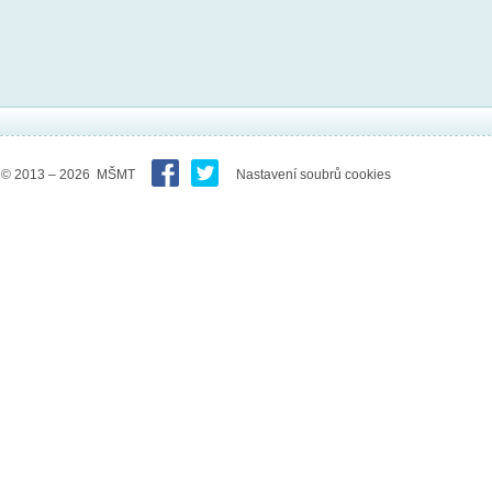
© 2013 – 2026 MŠMT
Nastavení soubrů cookies