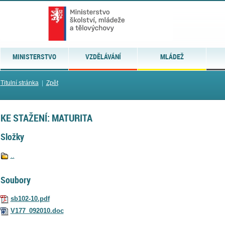
MINISTERSTVO
VZDĚLÁVÁNÍ
MLÁDEŽ
Titulní stránka
|
Zpět
KE STAŽENÍ: MATURITA
Složky
..
Soubory
sb102-10.pdf
V177_092010.doc