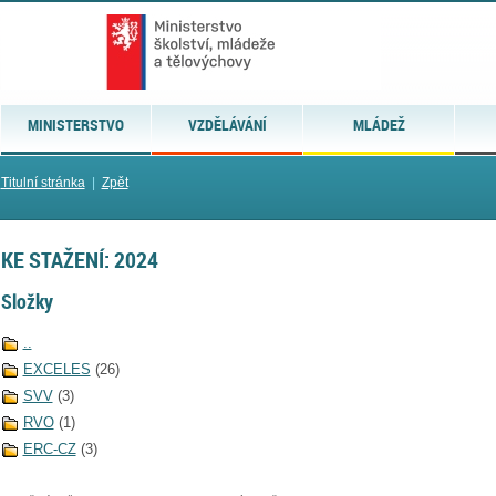
MINISTERSTVO
VZDĚLÁVÁNÍ
MLÁDEŽ
Titulní stránka
|
Zpět
KE STAŽENÍ: 2024
Složky
..
EXCELES
(26)
SVV
(3)
RVO
(1)
ERC-CZ
(3)