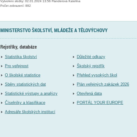
Vytvoření složky: 02.01.2024 13:56 Flanderová Kateřina
Počet zobrazení: 882
MINISTERSTVO ŠKOLSTVÍ, MLÁDEŽE A TĚLOVÝCHOVY
Rejstříky, databáze
Statistika školství
Důležité odkazy
Pro veřejnost
Školský rejstřík
O školské statistice
Přehled vysokých škol
Sběry statistických dat
Plán veřejných zakázek 2026
Statistické výstupy a analýzy
Otevřená data
Číselníky a klasifikace
PORTÁL YOUR EUROPE
Adresáře školských institucí